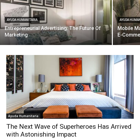
AYUDA HUMANITARIA
AYUDA HUMAN
Entrepreneurial Advertising: The Future Of
Mobile Ma
Marketing
E-Comme
Ayuda Humanitaria
The Next Wave of Superheroes Has Arrived
with Astonishing Impact